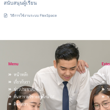
สนับสนุนผู้เรียน
วิธีการใช้งานระบบ FlexSpace
Menu
Exte
หน้าหลัก
ส
เกี่ยวกับเรา
G
ข่าวประชาสัมพันธ์
ร
ค้นหารายวิชาออนไลน์ GE
ร
ติดต่อเรา